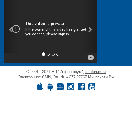
НОРСИ-ТРАНС
ПЛАС, журнал
Портал ГАРАНТ.РУ
РЕД СОФТ
РТРС
© 2001 - 2021 НП "Инфофорум",
infoforum.ru
Электронное СМИ, Эл. № ФС77-27767 Минпечати РФ