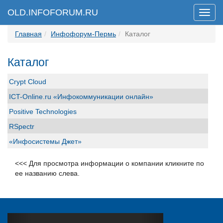
OLD.INFOFORUM.RU
Мен
Главная
Инфофорум-Пермь
Каталог
Каталог
Crypt Cloud
ICT-Online.ru «Инфокоммуникации онлайн»
Positive Technologies
RSpectr
«Инфосистемы Джет»
БИОНТ
<<< Для просмотра информации о компании кликните по
Вестник связи
ее названию слева.
ГБПОУ ПТПИТ
Интернет портал ISO27000.RU
Код Безопасности