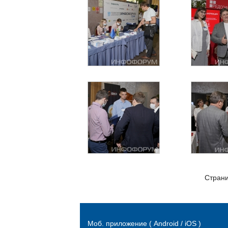
Страни
Моб. приложение ( Android / iOS )