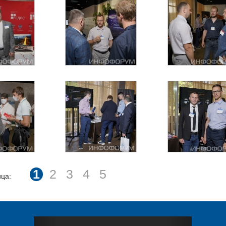
1
2
3
4
5
ца: