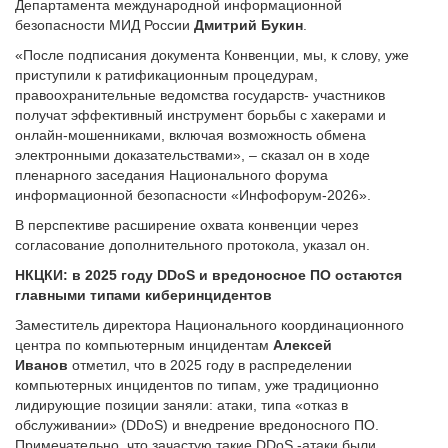
Департамента международной информационной
безопасности МИД России
Дмитрий Букин
.
«После подписания документа Конвенции, мы, к слову, уже
приступили к ратификационным процедурам,
правоохранительные ведомства государств- участников
получат эффективный инструмент борьбы с хакерами и
онлайн-мошенниками, включая возможность обмена
электронными доказательствами», – сказал он в ходе
пленарного заседания Национального форума
информационной безопасности «Инфофорум-2026».
В перспективе расширение охвата конвенции через
согласование дополнительного протокола, указал он.
НКЦКИ: в 2025 году DDoS и вредоносное ПО остаются
главными типами киберинцидентов
Заместитель директора Национального координационного
центра по компьютерным инцидентам
Алексей
Иванов
отметил, что в 2025 году в распределении
компьютерных инцидентов по типам, уже традиционно
лидирующие позиции заняли: атаки, типа «отказ в
обслуживании» (DDoS) и внедрение вредоносного ПО.
Примечательно, что зачастую такие DDoS -атаки были