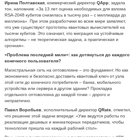
Ирина Полтавская
, коммерческий директор
QApp
, задала
тон, напомнив: «За 13 лет оценка необходимых для взлома
RSA-2048 кубитов снизилась в тысячу раз – с миллиарда до
миллиона». При этом разработчики во всем мире заявляют,
что уже существуют прототипы квантовых вычислителей на
тысячи кубитов. Это означает, что миграция на устойчивые
алгоритмы – не теоретическая задача, а практическая и
срочная».
«Проблема последней мили»: как дотянуться до каждого
конечного пользователя?
Магистральная сеть на оптоволокне – это фундамент. Но как
экономично и безопасно доставить квантовый ключ от узла
этой сети до конечного потребителя – банка, мобильного
устройства или сервера в другом здании? Прокладка
отдельного оптоволокна до каждой точки – дорого и
непрактично.
Павел Воробьев
, исполнительный директор
QRate
, отметил,
что решение этой задачи впереди: «Уже ведутся работы по
реализации дешевых и миниатюрных передатчиков, чтобы
технология пришла на каждый рабочий стол».