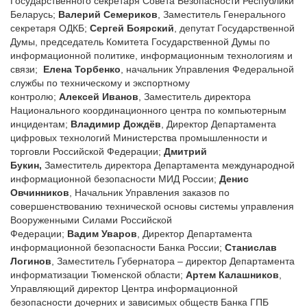
Государственного секретаря Совета Безопасности Республики
Беларусь;
Валерий Семериков
, Заместитель Генерального
секретаря ОДКБ;
Сергей
Боярский
, депутат Государственной
Думы, председатель Комитета Государственной Думы по
информационной политике, информационным технологиям и
связи;
Елена
Торбенко
, начальник Управления Федеральной
службы по техническому и экспортному
контролю;
Алексей
Иванов
, Заместитель директора
Национального координационного центра по компьютерным
инцидентам;
Владимир Дождёв
, Директор Департамента
цифровых технологий Министерства промышленности и
торговли Российской Федерации;
Дмитрий
Букин,
Заместитель директора Департамента международной
информационной безопасности МИД России;
Денис
Овчинников
, Начальник Управления заказов по
совершенствованию технической основы системы управления
Вооруженными Силами Российской
Федерации;
Вадим
Уваров
, Директор Департамента
информационной безопасности Банка России;
Станислав
Логинов
, Заместитель Губернатора – директор Департамента
информатизации Тюменской области;
Артем Калашников
,
Управляющий директор Центра информационной
безопасности дочерних и зависимых обществ Банка ГПБ