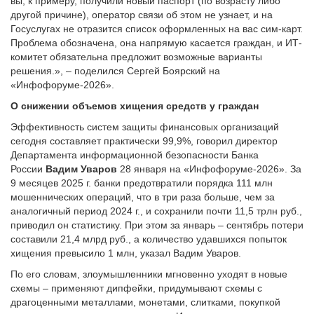
вы, к примеру, получили новый паспорт (по возрасту либо
другой причине), оператор связи об этом не узнает, и на
Госуслугах не отразится список оформленных на вас сим-карт.
Проблема обозначена, она напрямую касается граждан, и ИТ-
комитет обязательна предложит возможные варианты
решения.», – поделился Сергей Боярский на
«Инфофоруме-2026».
О снижении объемов хищения средств у граждан
Эффективность систем защиты финансовых организаций
сегодня составляет практически 99,9%, говорил директор
Департамента информационной безопасности Банка
России
Вадим Уваров
28 января на «Инфофоруме-2026». За
9 месяцев 2025 г. банки предотвратили порядка 111 млн
мошеннических операций, что в три раза больше, чем за
аналогичный период 2024 г., и сохранили почти 11,5 трлн руб.,
приводил он статистику. При этом за январь – сентябрь потери
составили 21,4 млрд руб., а количество удавшихся попыток
хищения превысило 1 млн, указал Вадим Уваров.
По его словам, злоумышленники мгновенно уходят в новые
схемы – применяют дипфейки, придумывают схемы с
драгоценными металлами, монетами, слитками, покупкой