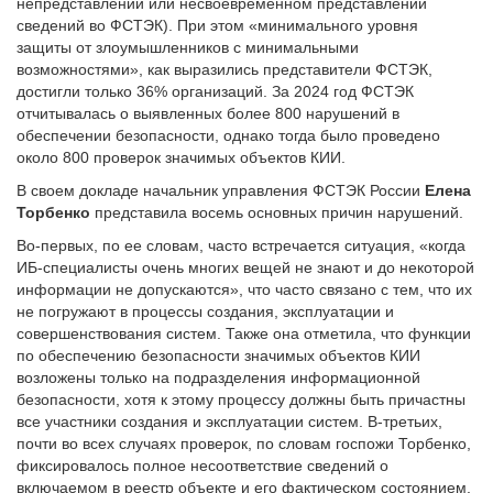
непредставлении или несвоевременном представлении
сведений во ФСТЭК). При этом «минимального уровня
защиты от злоумышленников с минимальными
возможностями», как выразились представители ФСТЭК,
достигли только 36% организаций. За 2024 год ФСТЭК
отчитывалась о выявленных более 800 нарушений в
обеспечении безопасности, однако тогда было проведено
около 800 проверок значимых объектов КИИ.
В своем докладе начальник управления ФСТЭК России
Елена
Торбенко
представила восемь основных причин нарушений.
Во-первых, по ее словам, часто встречается ситуация, «когда
ИБ-специалисты очень многих вещей не знают и до некоторой
информации не допускаются», что часто связано с тем, что их
не погружают в процессы создания, эксплуатации и
совершенствования систем. Также она отметила, что функции
по обеспечению безопасности значимых объектов КИИ
возложены только на подразделения информационной
безопасности, хотя к этому процессу должны быть причастны
все участники создания и эксплуатации систем. В-третьих,
почти во всех случаях проверок, по словам госпожи Торбенко,
фиксировалось полное несоответствие сведений о
включаемом в реестр объекте и его фактическом состоянием.